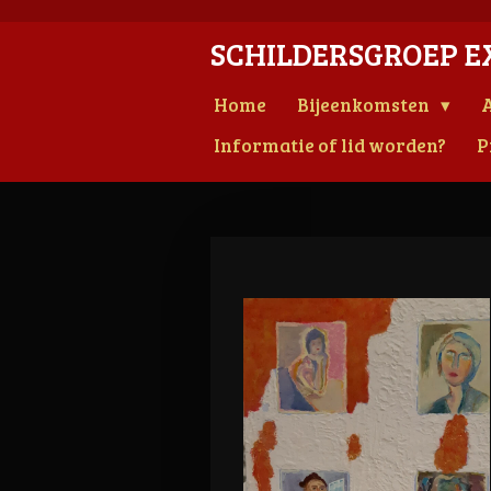
Ga
SCHILDERSGROEP E
direct
naar
Home
Bijeenkomsten
A
de
hoofdinhoud
Informatie of lid worden?
P