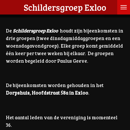
Schildersgroep Exloo
Ga
direct
naar
de
De
Schildersgroep Exloo
houdt zijn bijeenkomsten in
hoofdinhoud
drie groepen (twee dinsdagmiddaggroepen en een
woensdagavondgroep). Elke groep komt gemiddeld
één keer per twee weken bij elkaar. De groepen
worden begeleid door Paulus Geeve.
De bijeenkomsten worden gehouden in het
Dorpshuis, Hoofdstraat 58a in Exloo
.
Het aantal leden van de vereniging is momenteel
36.